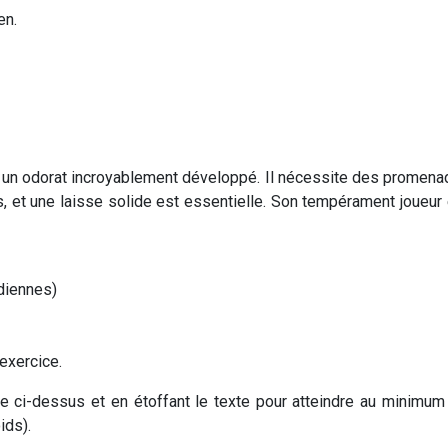
en.
ec un odorat incroyablement développé. Il nécessite des promen
es, et une laisse solide est essentielle. Son tempérament joueur
diennes)
exercice.
ture ci-dessus et en étoffant le texte pour atteindre au mini
ids).