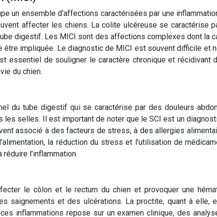
upe un ensemble d’affections caractérisées par une inflammation 
vent affecter les chiens. La colite ulcéreuse se caractérise pa
u tube digestif. Les MICI sont des affections complexes dont la
 être impliquée. Le diagnostic de MICI est souvent difficile et
est essentiel de souligner le caractère chronique et récidivant 
vie du chien.
nel du tube digestif qui se caractérise par des douleurs abdom
 les selles. Il est important de noter que le SCI est un diagnosti
nt associé à des facteurs de stress, à des allergies alimentair
’alimentation, la réduction du stress et l’utilisation de médi
à réduire l’inflammation.
ffecter le côlon et le rectum du chien et provoquer une héma
es saignements et des ulcérations. La proctite, quant à elle,
 de ces inflammations repose sur un examen clinique, des analy