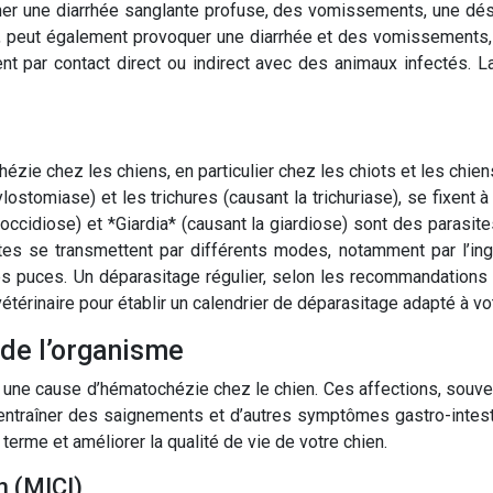
îner une diarrhée sanglante profuse, des vomissements, une dé
, peut également provoquer une diarrhée et des vomissements, e
t par contact direct ou indirect avec des animaux infectés. L
ézie chez les chiens, en particulier chez les chiots et les chie
ostomiase) et les trichures (causant la trichuriase), se fixent 
occidiose) et *Giardia* (causant la giardiose) sont des parasi
sites se transmettent par différents modes, notamment par l’in
s puces. Un déparasitage régulier, selon les recommandations de
térinaire pour établir un calendrier de déparasitage adapté à vot
 de l’organisme
 une cause d’hématochézie chez le chien. Ces affections, souvent
ut entraîner des saignements et d’autres symptômes gastro-inte
terme et améliorer la qualité de vie de votre chien.
n (MICI)