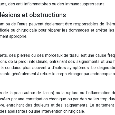
iques, des anti-inflammatoires ou des immunosuppresseurs.
ésions et obstructions
tum ou de l’anus peuvent également être responsables de l’hém
édicale ou chirurgicale pour réparer les dommages et arrêter le
ement approprié.
ouets, des pierres ou des morceaux de tissu, est une cause fréq
ons de la paroi intestinale, entraînant des saignements et une
cela conduise plus souvent à d’autres symptômes. Le diagnosti
siste généralement à retirer le corps étranger par endoscopie ou
es de la peau autour de l’anus) ou la rupture ou l’inflammatio
usées par une constipation chronique ou par des selles trop dur
mpre, entraînant des douleurs et des saignements. Le traiteme
es apaisantes ou une intervention chirurgicale.