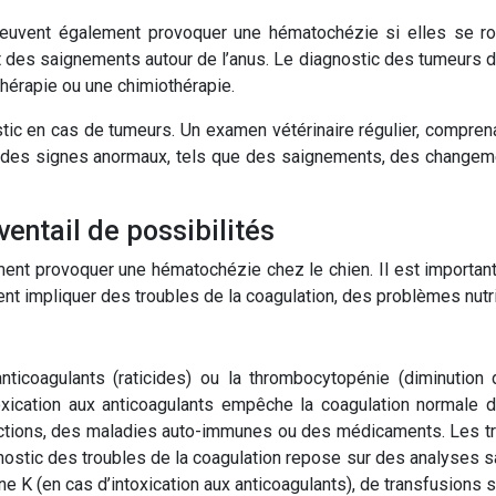
euvent également provoquer une hématochézie si elles se ro
 des saignements autour de l’anus. Le diagnostic des tumeurs d
othérapie ou une chimiothérapie.
tic en cas de tumeurs. Un examen vétérinaire régulier, compren
z des signes anormaux, tels que des saignements, des changem
entail de possibilités
nt provoquer une hématochézie chez le chien. Il est important 
nt impliquer des troubles de la coagulation, des problèmes nut
 anticoagulants (raticides) ou la thrombocytopénie (diminuti
ication aux anticoagulants empêche la coagulation normale d
ections, des maladies auto-immunes ou des médicaments. Les trou
stic des troubles de la coagulation repose sur des analyses sa
amine K (en cas d’intoxication aux anticoagulants), de transfus