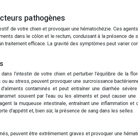
acteurs pathogènes
stif de votre chien et provoquer une hématochézie. Ces agents p
ents dans le côlon et le rectum, conduisant à la présence de s
 un traitement efficace. La gravité des symptômes peut varier co
es
ans l’intestin de votre chien et perturber l’équilibre de la f
u au stress, peuvent provoquer une surcroissance bactérienne 
 d’aliments contaminés et peut entraîner une diarrhée sévère
ransmet souvent par l’eau ou les aliments et peut causer une
agent la muqueuse intestinale, entraînant une inflammation e
te d’appétit et, bien sûr, la présence de sang dans les selles.
accinés, peuvent être extrêmement graves et provoquer une hémat