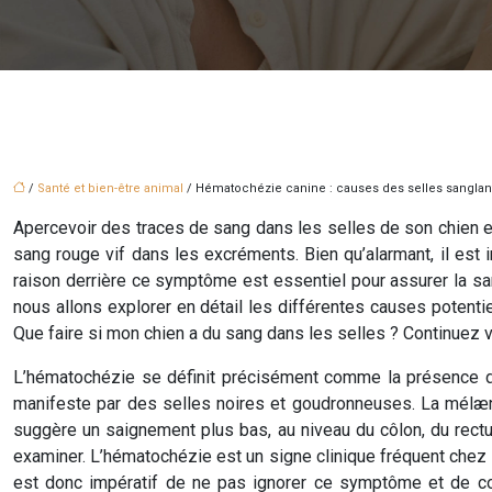
/
Santé et bien-être animal
/ Hématochézie canine : causes des selles sanglan
Apercevoir des traces de sang dans les selles de son chien e
sang rouge vif dans les excréments. Bien qu’alarmant, il est
raison derrière ce symptôme est essentiel pour assurer la sant
nous allons explorer en détail les différentes causes potenti
Que faire si mon chien a du sang dans les selles ? Continuez vo
L’hématochézie se définit précisément comme la présence de 
manifeste par des selles noires et goudronneuses. La mélæna
suggère un saignement plus bas, au niveau du côlon, du rectum
examiner. L’hématochézie est un signe clinique fréquent chez l
est donc impératif de ne pas ignorer ce symptôme et de con