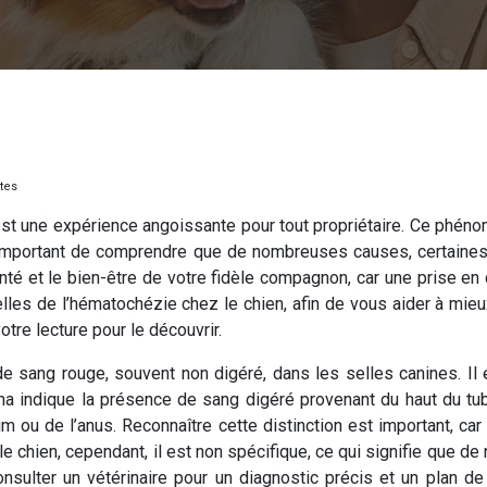
tes
st une expérience angoissante pour tout propriétaire. Ce phén
 important de comprendre que de nombreuses causes, certaines bé
é et le bien-être de votre fidèle compagnon, car une prise en c
elles de l’hématochézie chez le chien, afin de vous aider à mie
tre lecture pour le découvrir.
sang rouge, souvent non digéré, dans les selles canines. Il e
 indique la présence de sang digéré provenant du haut du tube 
 ou de l’anus. Reconnaître cette distinction est important, car 
e chien, cependant, il est non spécifique, ce qui signifie que de
sulter un vétérinaire pour un diagnostic précis et un plan de