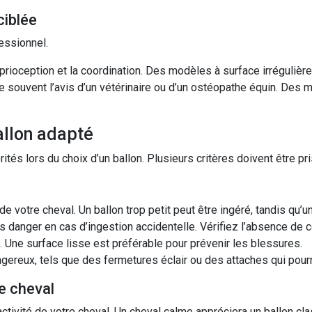
ciblée
fessionnel.
oprioception et la coordination. Des modèles à surface irréguliè
e souvent l’avis d’un vétérinaire ou d’un ostéopathe équin. Des
allon adapté
orités lors du choix d’un ballon. Plusieurs critères doivent être 
e de votre cheval. Un ballon trop petit peut être ingéré, tandis qu’u
 danger en cas d’ingestion accidentelle. Vérifiez l’absence de
. Une surface lisse est préférable pour prévenir les blessures.
ereux, tels que des fermetures éclair ou des attaches qui pourr
re cheval
tivité de votre cheval. Un cheval calme appréciera un ballon cla