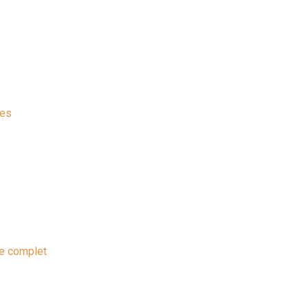
ves
de complet